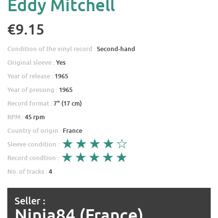
Eddy Mitchell
€9.15
Condition of the vinyl record :
Second-hand
Original sleeve :
Yes
Year of release :
1965
Year of pressing :
1965
Record format :
7" (17 cm)
RPM :
45 rpm
Country of origin :
France
Sleeve condition :
Record condtion :
No. of tracks :
4
Seller :
Ninja84 (France)