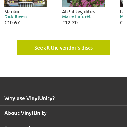
Marilou
Ah ! dites, dites
La 
Dick Rivers
Marie Laforêt
Mar
€10.67
€12.20
€1
See all the vendor's discs
Why use VinylUnity?
About VinylUnity