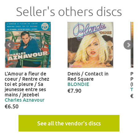
Seller's others discs
L'Amour a fleur de
Denis / Contact in
Pun
coeur / Rentre chez
Red Square
Pu
toi et pleure / Sa
BLONDIE
(In
jeunesse entre ses
TE
€7.90
mains / jezebel
€1
Charles Aznavour
€6.50
See all the vendor's discs