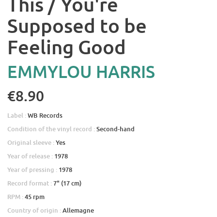
This / You're
Supposed to be
Feeling Good
EMMYLOU HARRIS
€8.90
Label :
WB Records
Condition of the vinyl record :
Second-hand
Original sleeve :
Yes
Year of release :
1978
Year of pressing :
1978
Record format :
7" (17 cm)
RPM :
45 rpm
Country of origin :
Allemagne