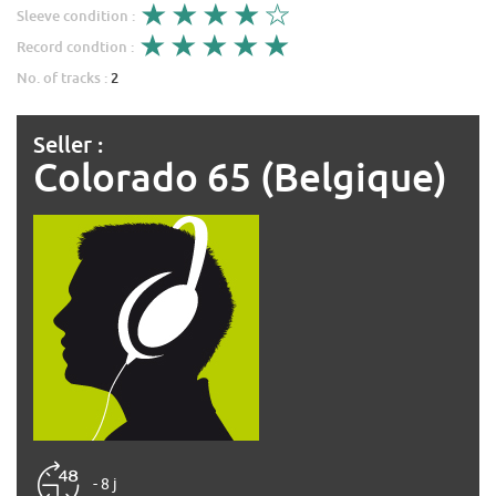
Sleeve condition :
Record condtion :
No. of tracks :
2
Seller :
Colorado 65 (Belgique)
- 8 j