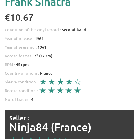
Frank Sinatra
€10.67
Condition of the vinyl record :
Second-hand
Year of release :
1961
Year of pressing :
1961
Record format :
7" (17 cm)
RPM :
45 rpm
Country of origin :
France
Sleeve condition :
Record condtion :
No. of tracks :
4
Seller :
Ninja84 (France)