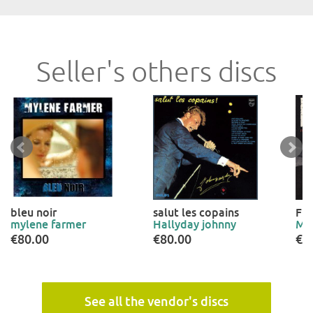
Seller's others discs
bleu noir
salut les copains
Fin
mylene farmer
Hallyday johnny
Mi
€80.00
€80.00
€4
See all the vendor's discs