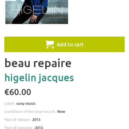
Add to cart
beau repaire
higelin jacques
€60.00
Label :
sony music
Condition of the vinyl record :
New
Year of release :
2013
Year of pressing :
2013