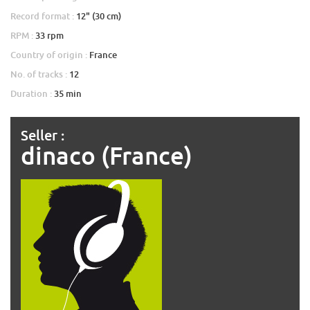
Record format :
12" (30 cm)
RPM :
33 rpm
Country of origin :
France
No. of tracks :
12
Duration :
35 min
Seller :
dinaco (France)