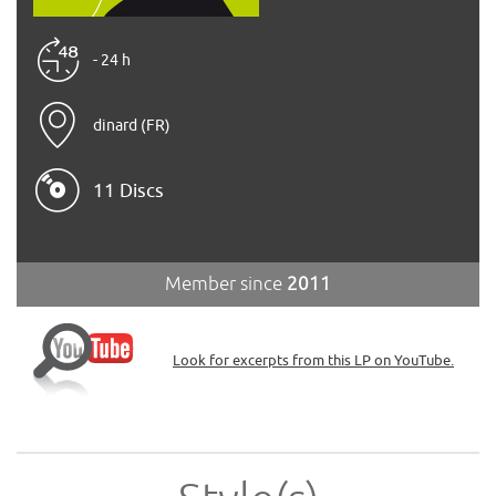
- 24 h
dinard (FR)
11 Discs
Member since
2011
Look for excerpts from this LP on YouTube.