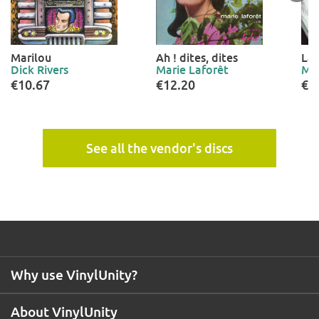
Marilou
Ah ! dites, dites
La 
Dick Rivers
Marie Laforêt
Mar
€10.67
€12.20
€1
See all the vendor's discs
Why use VinylUnity?
About VinylUnity