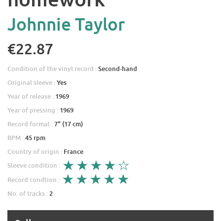
Johnnie Taylor
€22.87
Condition of the vinyl record :
Second-hand
Original sleeve :
Yes
Year of release :
1969
Year of pressing :
1969
Record format :
7" (17 cm)
RPM :
45 rpm
Country of origin :
France
Sleeve condition :
Record condtion :
No. of tracks :
2