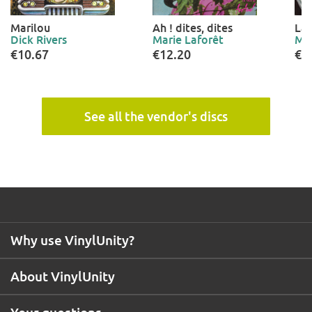
Marilou
Ah ! dites, dites
La 
Dick Rivers
Marie Laforêt
Mar
€10.67
€12.20
€1
See all the vendor's discs
Why use VinylUnity?
About VinylUnity