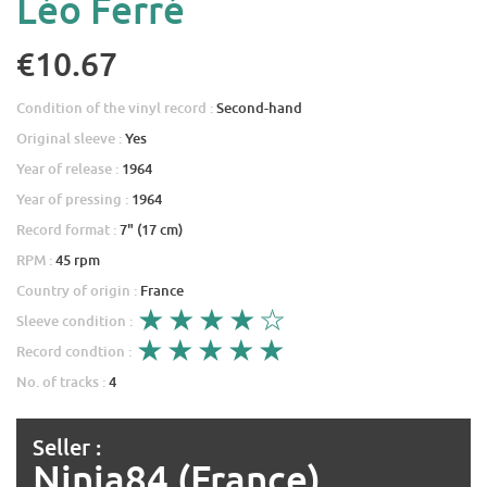
Léo Ferré
€10.67
Condition of the vinyl record :
Second-hand
Original sleeve :
Yes
Year of release :
1964
Year of pressing :
1964
Record format :
7" (17 cm)
RPM :
45 rpm
Country of origin :
France
Sleeve condition :
Record condtion :
No. of tracks :
4
Seller :
Ninja84 (France)