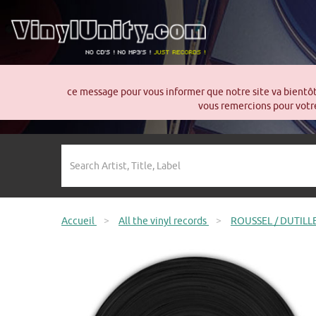
ce message pour vous informer que notre site va bientô
vous remercions pour votre
Accueil
>
All the vinyl records
>
ROUSSEL / DUTILLEU