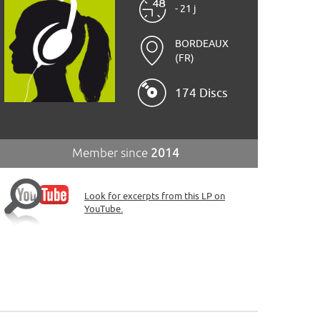
- 21 j
BORDEAUX
(FR)
174 Discs
Member since
2014
Look for excerpts from this LP on
YouTube.