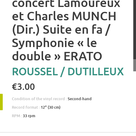
concert Lamoureux
et Charles MUNCH
(Dir.) Suite en fa /
Symphonie « le
double » ERATO
ROUSSEL / DUTILLEUX
€3.00
Condition of the vinyl record :
Second-hand
Record format :
12" (30 cm)
RPM :
33 rpm