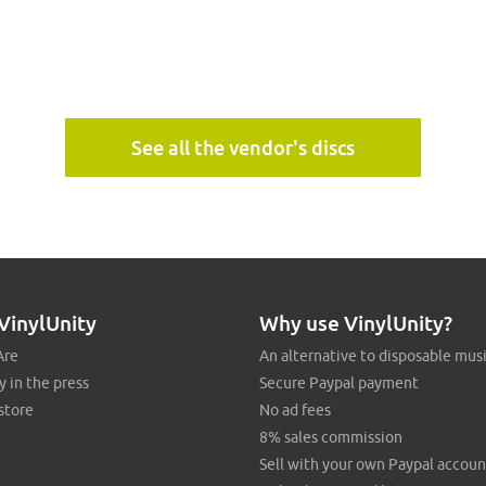
See all the vendor's discs
VinylUnity
Why use VinylUnity?
Are
An alternative to disposable mus
y in the press
Secure Paypal payment
store
No ad fees
8% sales commission
Sell with your own Paypal accoun