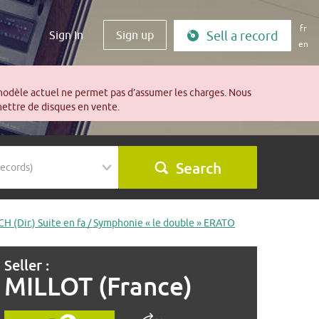
fr
Sign In
Sign up
Sell a record
en
modèle actuel ne permet pas d’assumer les charges. Nous
mettre de disques en vente.
Search
 (Dir.) Suite en fa / Symphonie « le double » ERATO
Seller :
MILLOT (France)