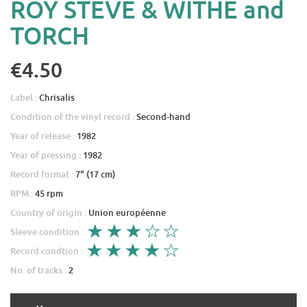
ROY STEVE & WITHE and
TORCH
€4.50
Label :
Chrisalis
Condition of the vinyl record :
Second-hand
Year of release :
1982
Year of pressing :
1982
Record format :
7" (17 cm)
RPM :
45 rpm
Country of origin :
Union européenne
Sleeve condition :
Record condtion :
No. of tracks :
2