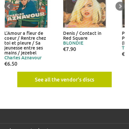
L'Amour a fleur de
Denis / Contact in
Pun
coeur / Rentre chez
Red Square
Pu
toi et pleure / Sa
BLONDIE
(In
jeunesse entre ses
TE
€7.90
mains / jezebel
€1
Charles Aznavour
€6.50
See all the vendor's discs