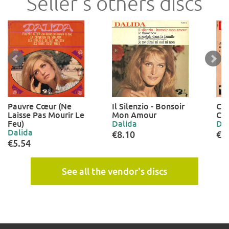
Seller's others discs
Pauvre Cœur (Ne
Il Silenzio - Bonsoir
Cha
Laisse Pas Mourir Le
Mon Amour
Ch
Feu)
Dalida
Dal
Dalida
€8.10
€5
€5.54
See all the vendor's discs