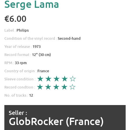
Serge Lama
€6.00
Label :
Philips
Condition of the vinyl record :
Second-hand
Year of release :
1973
Record format :
12" (30 cm)
RPM :
33 rpm
Country of origin :
France
Sleeve condition :
Record condtion :
No. of tracks :
12
Seller :
GlobRocker (France)