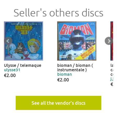
Seller's others discs
Ulysse / telemaque
bioman / bioman (
la 
ulysse31
instrumentale )
can
bioman
co
€2.00
j.j.
€2.00
€2
See all the vendor's discs