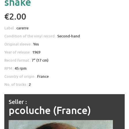
shake
€2.00
Label :
carerre
Condition of the vinyl record :
Second-hand
Original sleeve :
Yes
Year of release :
1969
Record format :
7" (17 cm)
RPM :
45 rpm
Country of origin :
France
No. of tracks :
2
Seller :
pcoluche (France)