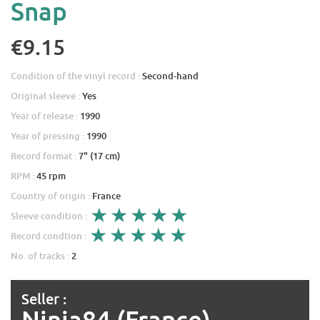
Snap
€9.15
Condition of the vinyl record :
Second-hand
Original sleeve :
Yes
Year of release :
1990
Year of pressing :
1990
Record format :
7" (17 cm)
RPM :
45 rpm
Country of origin :
France
Sleeve condition :
Record condtion :
No. of tracks :
2
Seller :
Ninja84 (France)