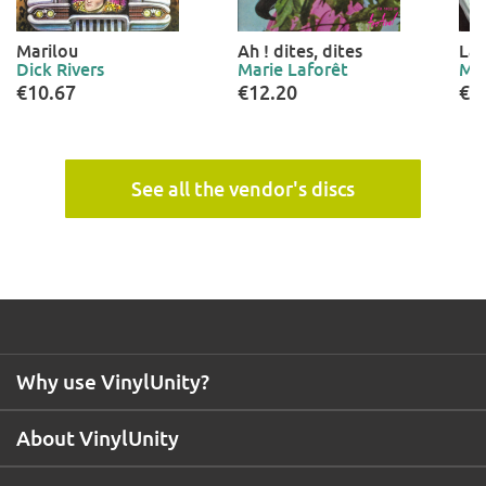
Marilou
Ah ! dites, dites
La 
Dick Rivers
Marie Laforêt
Mar
€10.67
€12.20
€1
See all the vendor's discs
Why use VinylUnity?
About VinylUnity