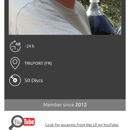
- 24 h
TRILPORT (FR)
50 Discs
Member since
2012
Look for excerpts from this LP on YouTube.