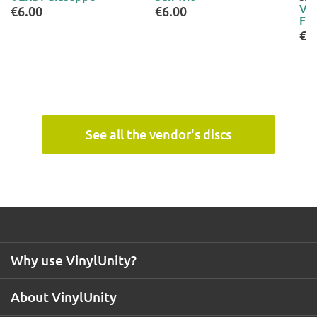
VIV
€6.00
€6.00
Fri
€3
See all the vendor's discs
Why use VinylUnity?
About VinylUnity