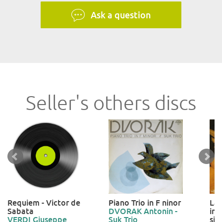
Ask a question
Seller's others discs
Requiem - Victor de
Piano Trio in F ninor
Lau
Sabata
DVORAK Antonin -
in 
VERDI Giuseppe
Suk Trio
sin