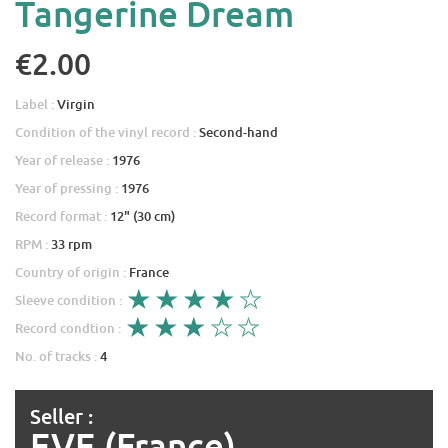
Tangerine Dream
€2.00
Label :
Virgin
Condition of the vinyl record :
Second-hand
Year of release :
1976
Year of pressing :
1976
Record format :
12" (30 cm)
RPM :
33 rpm
Country of origin :
France
Sleeve condition :
Record condtion :
No. of tracks :
4
Seller :
EVE (France)