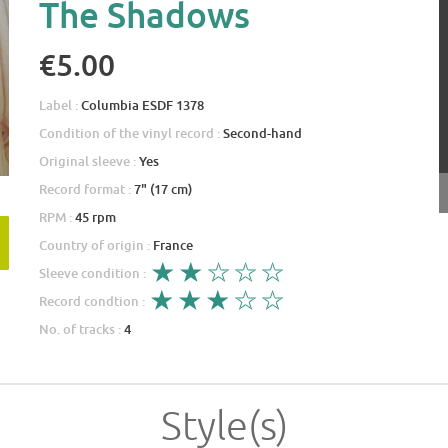
The Shadows
€5.00
Label :
Columbia ESDF 1378
Condition of the vinyl record :
Second-hand
Original sleeve :
Yes
Record format :
7" (17 cm)
RPM :
45 rpm
Country of origin :
France
Sleeve condition :
Record condtion :
No. of tracks :
4
Style(s)