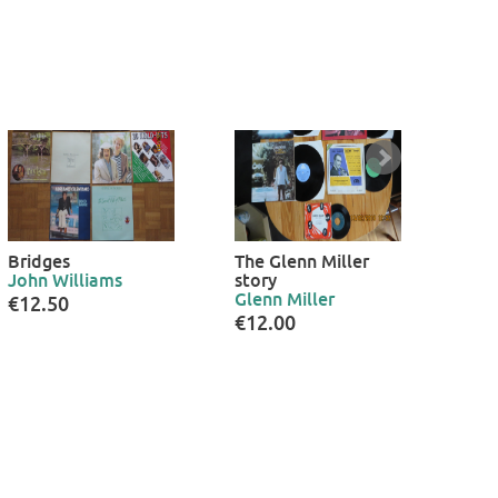
Bridges
The Glenn Miller
Moo
John Williams
story
JU-
Glenn Miller
ORC
€12.50
€12.00
€70