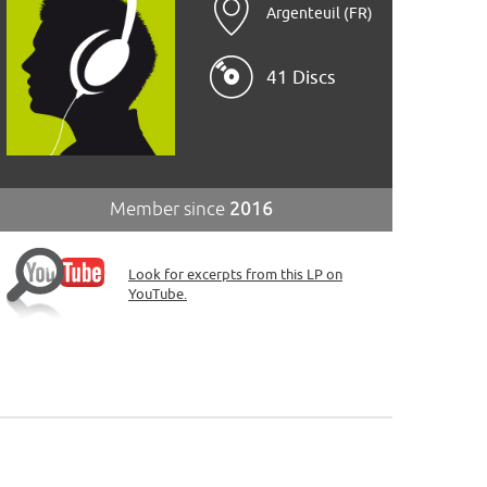
Argenteuil (FR)
41 Discs
Member since
2016
Look for excerpts from this LP on
YouTube.