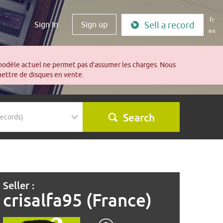
fr
Sign In
Sign up
Sell a record
en
modèle actuel ne permet pas d’assumer les charges. Nous
mettre de disques en vente.
Search
Seller :
crisalfa95 (France)