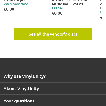
13 ans déjà ! ...
les belles années du
Les
Yves Montand
Music-hall - vol 21
du 
Frehel
Luc
€6.00
Luc
€8.00
€7
See all the vendor's discs
Why use VinylUnity?
About VinylUnity
Your questions