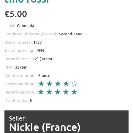
€5.00
Label :
Columbia
Condition of the vinyl record :
Second-hand
Year of release :
1959
Year of pressing :
1959
Record format :
12" (30 cm)
RPM :
33 rpm
Country of origin :
France
Sleeve condition :
Record condtion :
No. of tracks :
8
Seller :
Nickie (France)