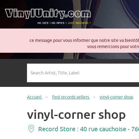
ce message pour vous informer que notre site va bientô
vous remercions pour votre
Accueil
>
find records sellers
>
vinyl-corner shop
vinyl-corner shop
Record Store : 40 rue cauchoise - 