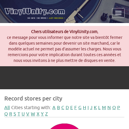
Men
Chers utilisateurs de VinylUnity.com
,
ce message pour vous informer que notre site va bientôt fermer
dans quelques semaines pour devenir un site marchand, car le
modèle actuel ne permet pas d’assumer les charges. Nous vous
remercions pour votre implication durant toutes ces années et
nous vous invitons à ne plus mettre de disques en vente.
Record stores per city
All
Cities starting with:
A
B
C
D
E
F
G
H
I
J
K
L
M
N
O
P
Q
R
S
T
U
V
W
X
Y
Z