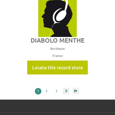
DIABOLO MENTHE
Bordeaux
France
Locate this record store
1
2
3