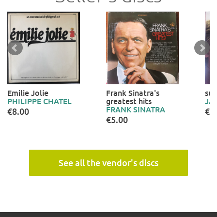
Emilie Jolie
Frank Sinatra's
suc
PHILIPPE CHATEL
greatest hits
JA
FRANK SINATRA
€8.00
€1
€5.00
See all the vendor's discs