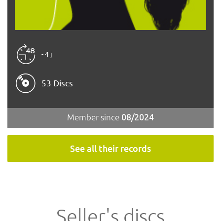
- 4 j
53 Discs
Member since
08/2024
See all their records
Seller's discs