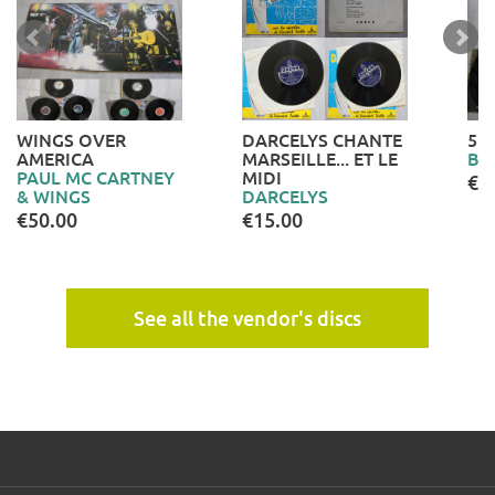
WINGS OVER
DARCELYS CHANTE
52
AMERICA
MARSEILLE... ET LE
BI
PAUL MC CARTNEY
MIDI
€7
& WINGS
DARCELYS
€50.00
€15.00
See all the vendor's discs