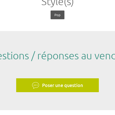
Style(s)
Pop
stions / réponses au ven
Poser une question