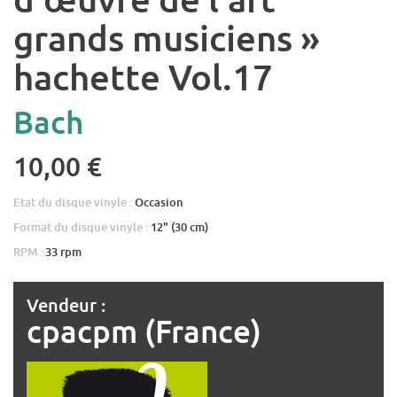
grands musiciens »
hachette Vol.17
Bach
10,00 €
Etat du disque vinyle :
Occasion
Format du disque vinyle :
12" (30 cm)
RPM :
33 rpm
Vendeur :
cpacpm (France)