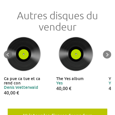
Autres disques du
vendeur
Ca pue ca tue et ca
The Yes album
Yes
rend con
Yes
Yes
Denis Wetterwald
40,00 €
40
40,00 €