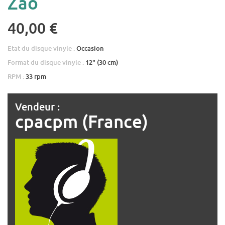
Zao
40,00 €
Etat du disque vinyle :
Occasion
Format du disque vinyle :
12" (30 cm)
RPM :
33 rpm
Vendeur :
cpacpm (France)