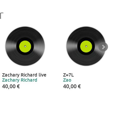
r
Zachary Richard live
Z=7L
Dadi
Zachary Richard
Zao
La g
40,00 €
40,00 €
40,