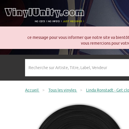
ce message pour vous informer que notre site va bientô
vous remercions pour votre
Accueil
>
Tous les vinyles
>
Linda Ronstadt - Get cl