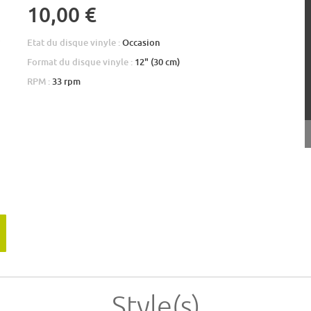
10,00 €
Etat du disque vinyle :
Occasion
Format du disque vinyle :
12" (30 cm)
RPM :
33 rpm
Style(s)