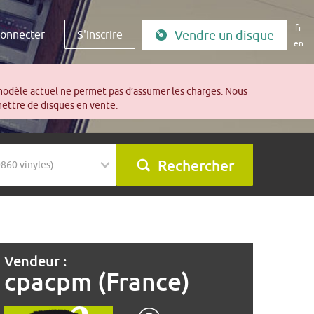
fr
connecter
S'inscrire
Vendre un disque
en
modèle actuel ne permet pas d’assumer les charges. Nous
mettre de disques en vente.
Rechercher
Vendeur :
cpacpm (France)