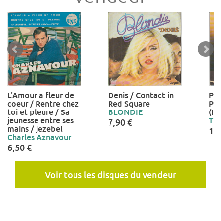
L'Amour a fleur de
Denis / Contact in
Pun
coeur / Rentre chez
Red Square
Pu
toi et pleure / Sa
BLONDIE
(In
jeunesse entre ses
TE
7,90 €
mains / jezebel
15
Charles Aznavour
6,50 €
Voir tous les disques du vendeur