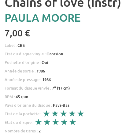
Chains of love (instr)
PAULA MOORE
7,00 €
Label :
CBS
Etat du disque vinyle :
Occasion
Pochette d'origine :
Oui
Année de sortie :
1986
Année de pressage :
1986
Format du disque vinyle :
7" (17 cm)
RPM :
45 rpm
Pays d'origine du disque :
Pays-Bas
Etat de la pochette :
Etat du disque :
Nombre de titres :
2