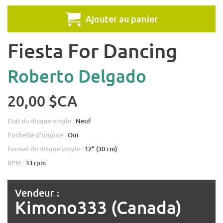
Ajouter au panier
Fiesta For Dancing
Roberto Delgado
20,00 $CA
Etat du disque vinyle :
Neuf
Pochette d'origine :
Oui
Format du disque vinyle :
12" (30 cm)
RPM :
33 rpm
Vendeur :
Kimono333 (Canada)