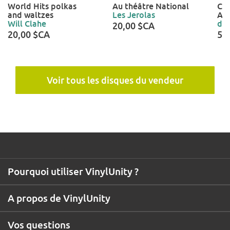
World Hits polkas
Au théâtre National
Co
and waltzes
Les Jerolas
Au 
Will Clahe
dal
20,00 $CA
20,00 $CA
50
Voir tous les disques du vendeur
Pourquoi utiliser VinylUnity ?
A propos de VinylUnity
Vos questions