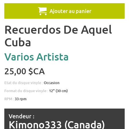
Ajouter au panier
Recuerdos De Aquel
Cuba
Varios Artista
25,00 $CA
Etat du disque vinyle :
Occasion
Format du disque vinyle :
12" (30 cm)
RPM :
33 rpm
Vendeur :
Kimono333 (Canada)