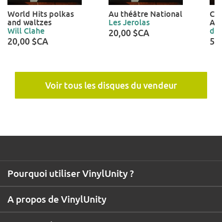
World Hits polkas
Au théâtre National
Co
and waltzes
Les Jerolas
Au 
Will Clahe
dal
20,00 $CA
20,00 $CA
50
Voir tous les disques du vendeur
Pourquoi utiliser VinylUnity ?
A propos de VinylUnity