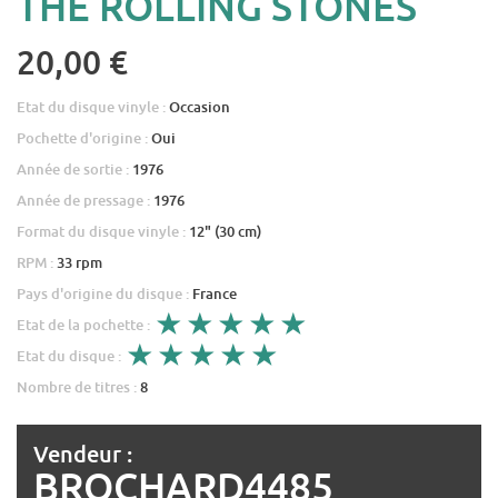
THE ROLLING STONES
20,00 €
Etat du disque vinyle :
Occasion
Pochette d'origine :
Oui
Année de sortie :
1976
Année de pressage :
1976
Format du disque vinyle :
12" (30 cm)
RPM :
33 rpm
Pays d'origine du disque :
France
Etat de la pochette :
Etat du disque :
Nombre de titres :
8
Vendeur :
BROCHARD4485