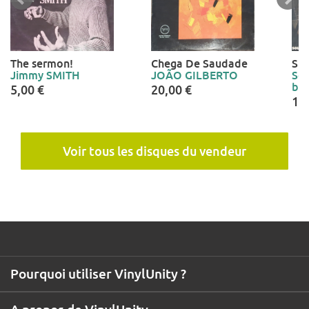
The sermon!
Chega De Saudade
Sha
Jimmy SMITH
JOÃO GILBERTO
Sou
bro
5,00 €
20,00 €
15
Voir tous les disques du vendeur
Pourquoi utiliser VinylUnity ?