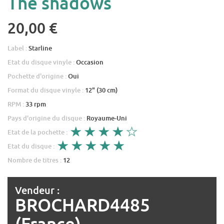
The shadows
20,00 €
Label :
Starline
Etat du disque vinyle :
Occasion
Pochette d'origine :
Oui
Format du disque vinyle :
12" (30 cm)
RPM :
33 rpm
Pays d'origine du disque :
Royaume-Uni
Etat de la pochette :
Etat du disque :
Nombre de titres :
12
Vendeur :
BROCHARD4485
(France)