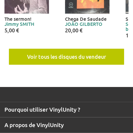
The sermon!
Chega De Saudade
Sha
Jimmy SMITH
JOÃO GILBERTO
Sou
bro
5,00 €
20,00 €
15
Voir tous les disques du vendeur
Pourquoi utiliser VinylUnity ?
A propos de VinylUnity