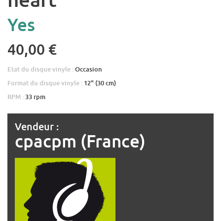
Yes
40,00 €
Etat du disque vinyle :
Occasion
Format du disque vinyle :
12" (30 cm)
RPM :
33 rpm
Vendeur :
cpacpm (France)