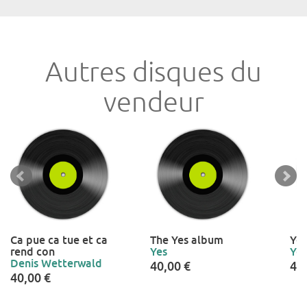
Autres disques du
vendeur
Ca pue ca tue et ca
The Yes album
Yes
rend con
Yes
Yes
Denis Wetterwald
40,00 €
40
40,00 €