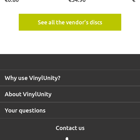
See all the vendor's discs
Why use VinylUnity?
About VinylUnity
Your questions
Contact us