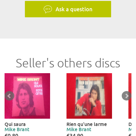
Ask a question
Seller's others discs
Qui saura
Rien qu'une larme
Dis
Mike Brant
Mike Brant
Mik
€0.80
€34.90
€0