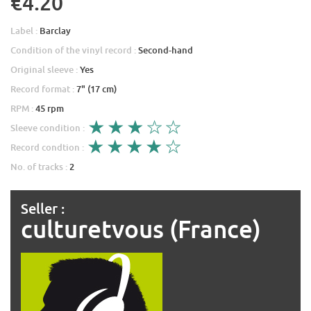
€4.20
Label :
Barclay
Condition of the vinyl record :
Second-hand
Original sleeve :
Yes
Record format :
7" (17 cm)
RPM :
45 rpm
Sleeve condition :
Record condtion :
No. of tracks :
2
Seller :
culturetvous (France)