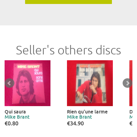
Seller's others discs
Qui saura
Rien qu'une larme
Dis
Mike Brant
Mike Brant
Mik
€0.80
€34.90
€0