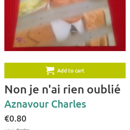
Add to cart
Non je n'ai rien oublié
Aznavour Charles
€0.80
Label :
Barclay