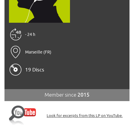
- 24 h
Marseille (FR)
19 Discs
Member since
2015
Look for excerpts from this LP on YouTube.