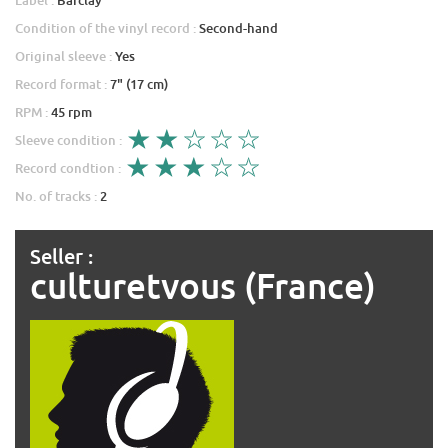
Condition of the vinyl record :
Second-hand
Original sleeve :
Yes
Record format :
7" (17 cm)
RPM :
45 rpm
Sleeve condition :
Record condtion :
No. of tracks :
2
Seller :
culturetvous (France)