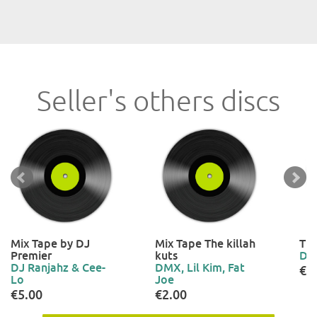
Seller's others discs
Mix Tape by DJ
Mix Tape The killah
The
Premier
kuts
Dr 
DJ Ranjahz & Cee-
DMX, Lil Kim, Fat
€2
Lo
Joe
€5.00
€2.00