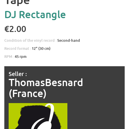
DJ Rectangle
€2.00
Condition of the vinyl record :
Second-hand
Record format :
12" (30 cm)
RPM :
45 rpm
Seller :
ThomasBesnard
(France)