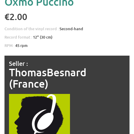
Oxmo Puccino
€2.00
Condition of the vinyl record :
Second-hand
Record format :
12" (30 cm)
RPM :
45 rpm
Seller :
ThomasBesnard
(France)