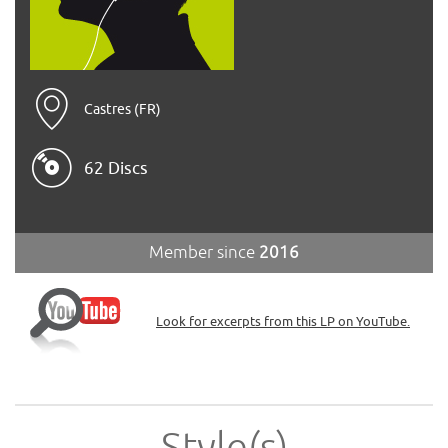
Castres (FR)
62 Discs
Member since
2016
Look for excerpts from this LP on YouTube.