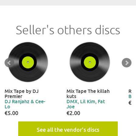
Seller's others discs
Mix Tape by DJ
Mix Tape The killah
Rep
Premier
kuts
Bo
DJ Ranjahz & Cee-
DMX, Lil Kim, Fat
€2
Lo
Joe
€5.00
€2.00
See all the vendor's discs