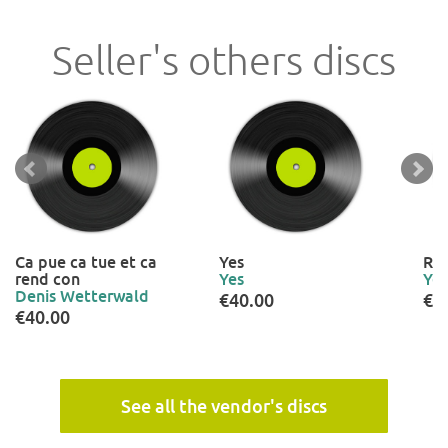
Seller's others discs
Ca pue ca tue et ca
Yes
Rel
rend con
Yes
Yes
Denis Wetterwald
€40.00
€4
€40.00
See all the vendor's discs