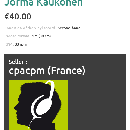
Jorma Kaukonen
€40.00
Condition of the vinyl record :
Second-hand
Record format :
12" (30 cm)
RPM :
33 rpm
Seller :
cpacpm (France)