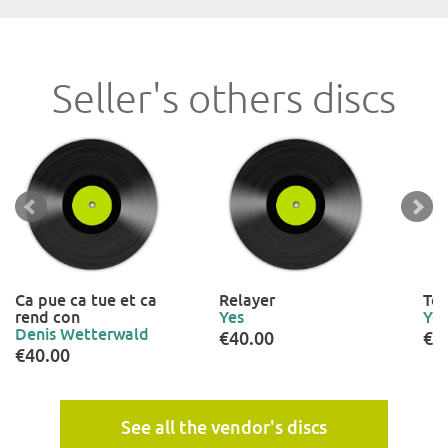
Seller's others discs
Ca pue ca tue et ca
Relayer
To
rend con
Yes
Yes
Denis Wetterwald
€40.00
€4
€40.00
See all the vendor's discs