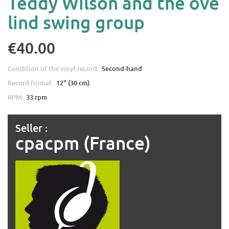
Teddy Wilson and the ove
lind swing group
€40.00
Condition of the vinyl record :
Second-hand
Record format :
12" (30 cm)
RPM :
33 rpm
Seller :
cpacpm (France)