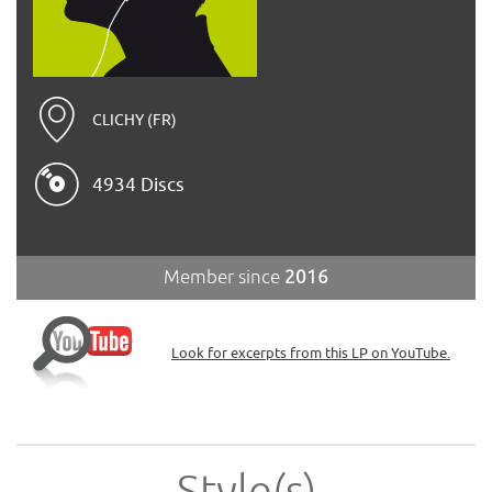
CLICHY (FR)
4934 Discs
Member since
2016
Look for excerpts from this LP on YouTube.