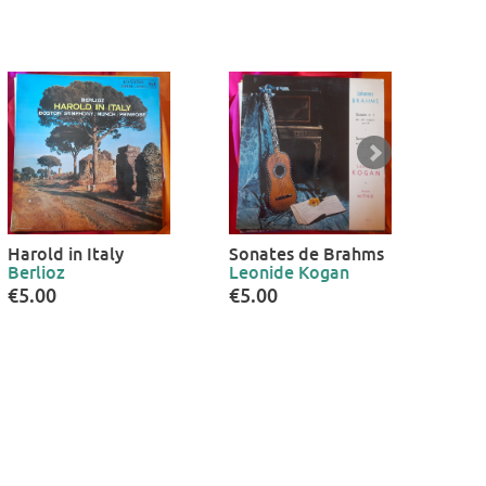
Harold in Italy
Sonates de Brahms
Dern
Berlioz
Leonide Kogan
Jose
€5.00
€5.00
€5.