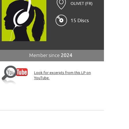
OLIVET (FR)
15 Discs
Member since
2024
Look for excerpts from this LP on
YouTube.