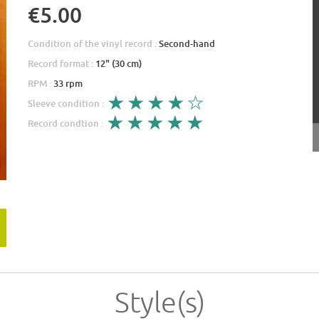
€5.00
Condition of the vinyl record :
Second-hand
Record format :
12" (30 cm)
RPM :
33 rpm
Sleeve condition :
Record condtion :
Style(s)