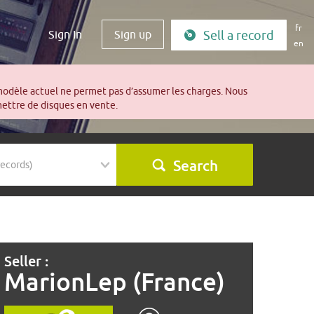
fr
Sign In
Sign up
Sell a record
en
modèle actuel ne permet pas d’assumer les charges. Nous
mettre de disques en vente.
Search
Seller :
MarionLep (France)