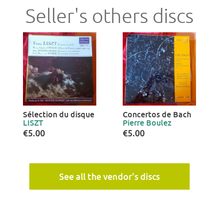
Seller's others discs
Sélection du disque
Concertos de Bach
LISZT
Pierre Boulez
€5.00
€5.00
See all the vendor's discs