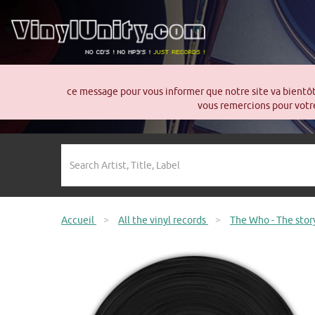
ce message pour vous informer que notre site va bientô
vous remercions pour votre
Accueil
>
All the vinyl records
>
The Who - The stor