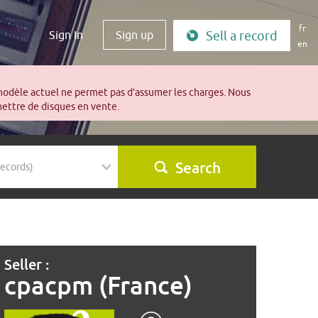
fr
Sign In
Sign up
Sell a record
en
modèle actuel ne permet pas d’assumer les charges. Nous
mettre de disques en vente.
Search
Seller :
cpacpm (France)