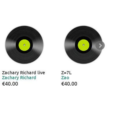
Zachary Richard live
Z=7L
Dadi
Zachary Richard
Zao
La g
€40.00
€40.00
€40