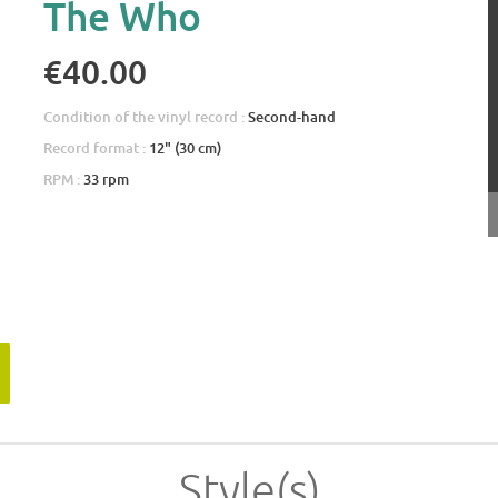
The Who
€40.00
Condition of the vinyl record :
Second-hand
Record format :
12" (30 cm)
RPM :
33 rpm
Style(s)