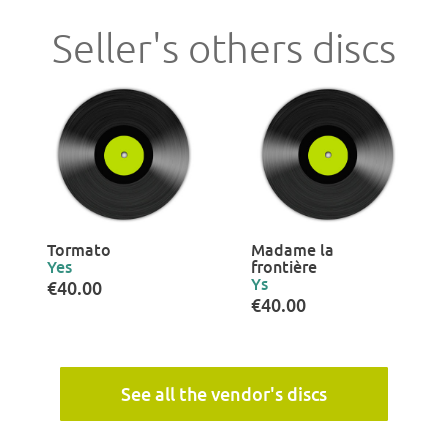
Seller's others discs
Tormato
Madame la
Yes
frontière
Ys
€40.00
€40.00
See all the vendor's discs