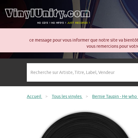
ce message pour vous informer que notre site va bientô
vous remercions pour votre
Accueil
>
Tous les vinyles
>
Bernie Taupin - He who 