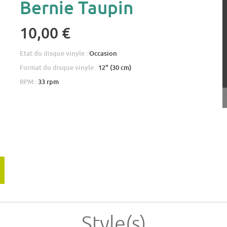
Bernie Taupin
10,00 €
Etat du disque vinyle :
Occasion
Format du disque vinyle :
12" (30 cm)
RPM :
33 rpm
Style(s)