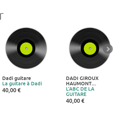
r
Dadi guitare
DADI GIROUX
Dad
La guitare à Dadi
HAUMONT…
La 
L'ABC DE LA
guit
40,00 €
GUITARE
40,
40,00 €