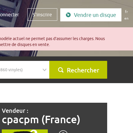
fr
connecter
S'inscrire
Vendre un disque
en
modèle actuel ne permet pas d’assumer les charges. Nous
mettre de disques en vente.
Rechercher
Vendeur :
cpacpm (France)