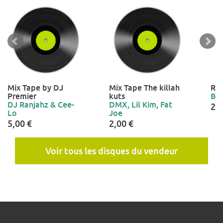
Mix Tape by DJ
Mix Tape The killah
Rep
Premier
kuts
Bo
DJ Ranjahz & Cee-
DMX, Lil Kim, Fat
2,0
Lo
Joe
5,00 €
2,00 €
Voir tous les disques du vendeur