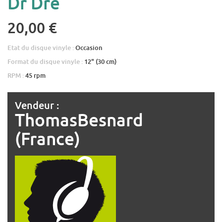
Dr Dre
20,00 €
Etat du disque vinyle :
Occasion
Format du disque vinyle :
12" (30 cm)
RPM :
45 rpm
Vendeur :
ThomasBesnard
(France)