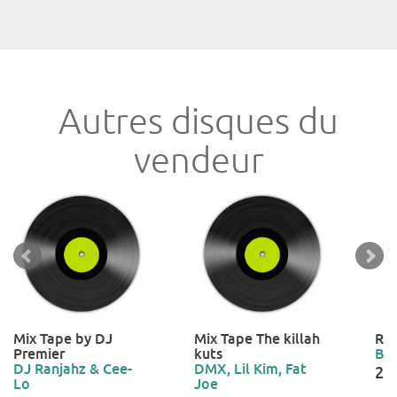
Autres disques du
vendeur
Mix Tape by DJ
Mix Tape The killah
Rep
Premier
kuts
Bo
DJ Ranjahz & Cee-
DMX, Lil Kim, Fat
2,0
Lo
Joe