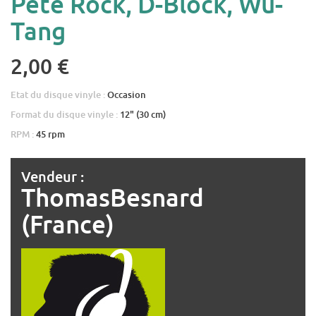
Pete Rock, D-Block, Wu-
Tang
2,00 €
Etat du disque vinyle :
Occasion
Format du disque vinyle :
12" (30 cm)
RPM :
45 rpm
Vendeur :
ThomasBesnard
(France)