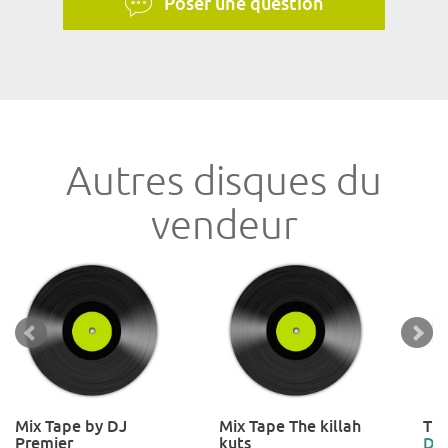
Poser une question
Autres disques du
vendeur
Mix Tape by DJ
Mix Tape The killah
The
Premier
kuts
Dr 