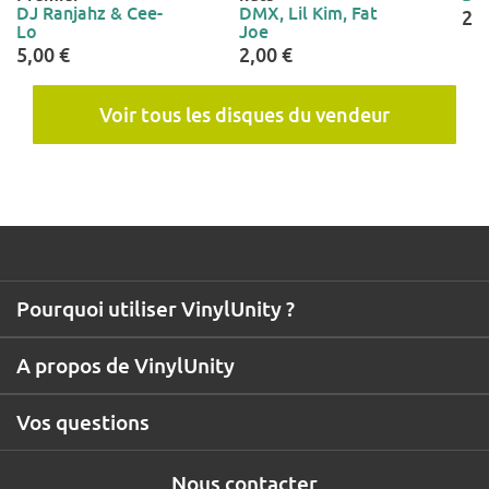
DJ Ranjahz & Cee-
DMX, Lil Kim, Fat
20
Lo
Joe
5,00 €
2,00 €
Voir tous les disques du vendeur
Pourquoi utiliser VinylUnity ?
A propos de VinylUnity
Vos questions
Nous contacter