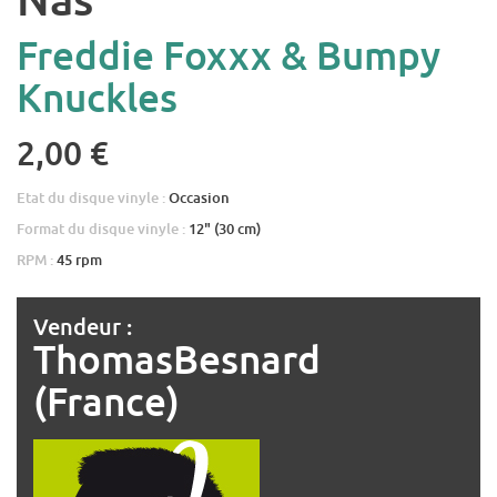
Freddie Foxxx & Bumpy
Knuckles
2,00 €
Etat du disque vinyle :
Occasion
Format du disque vinyle :
12" (30 cm)
RPM :
45 rpm
Vendeur :
ThomasBesnard
(France)