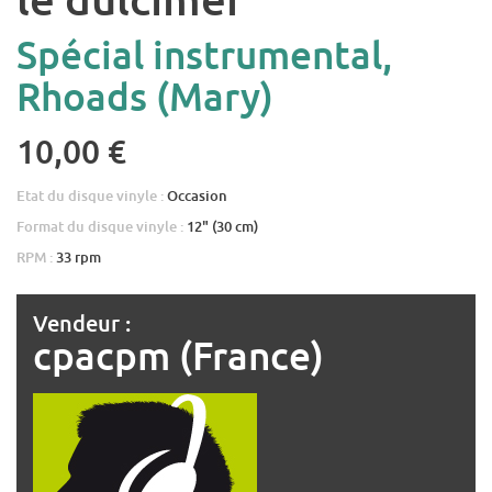
Spécial instrumental,
Rhoads (Mary)
10,00 €
Etat du disque vinyle :
Occasion
Format du disque vinyle :
12" (30 cm)
RPM :
33 rpm
Vendeur :
cpacpm (France)