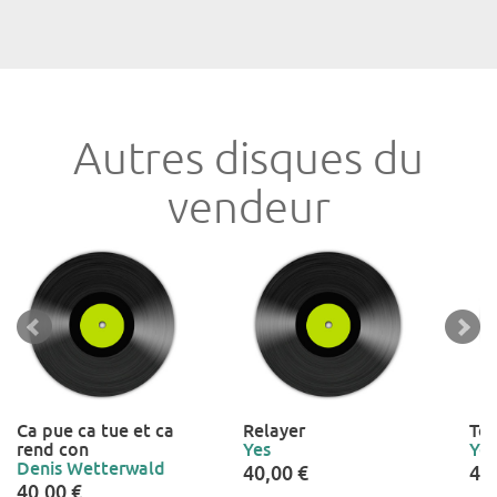
Autres disques du
vendeur
Ca pue ca tue et ca
Relayer
To
rend con
Yes
Yes
Denis Wetterwald
40,00 €
40
40,00 €