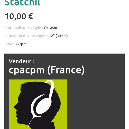
Statchil
10,00 €
Etat du disque vinyle :
Occasion
Format du disque vinyle :
12" (30 cm)
RPM :
33 rpm
Vendeur :
cpacpm (France)