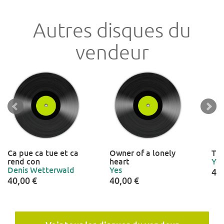
Autres disques du
vendeur
Ca pue ca tue et ca
Owner of a lonely
The
rend con
heart
Yes
Denis Wetterwald
Yes
40
40,00 €
40,00 €