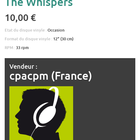
The Whispers
10,00 €
Etat du disque vinyle :
Occasion
Format du disque vinyle :
12" (30 cm)
RPM :
33 rpm
Vendeur :
cpacpm (France)