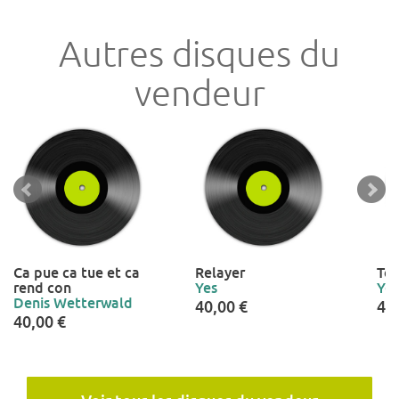
Autres disques du
vendeur
Ca pue ca tue et ca
Relayer
To
rend con
Yes
Yes
Denis Wetterwald
40,00 €
40
40,00 €