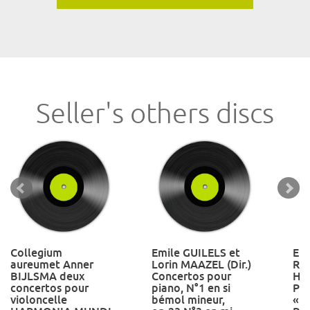
Seller's others discs
Collegium
Emile GUILELS et
Er
aureumet Anner
Lorin MAAZEL (Dir.)
Rei
BIJLSMA deux
Concertos pour
Hel
concertos pour
piano, N°1 en si
Pi
violoncelle
bémol mineur,
« l