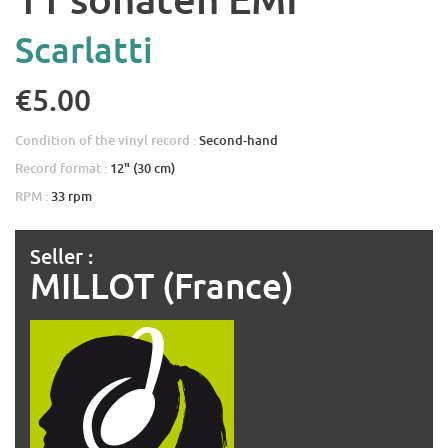
Scarlatti
€5.00
Condition of the vinyl record :
Second-hand
Record format :
12" (30 cm)
RPM :
33 rpm
Seller :
MILLOT (France)