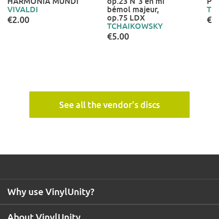
HARMONIA MUNDI
op.23 N°3 en mi
PH
VIVALDI
bémol majeur,
TE
op.75 LDX
€2.00
€5
TCHAIKOWSKY
€5.00
See all the vendor's discs
Why use VinylUnity?
About VinylUnity