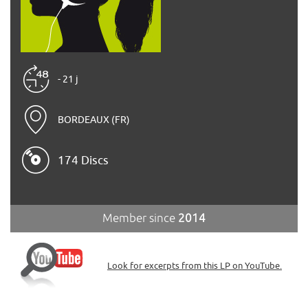
- 21 j
BORDEAUX (FR)
174 Discs
Member since
2014
Look for excerpts from this LP on YouTube.