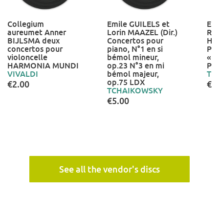
Collegium
Emile GUILELS et
Er
aureumet Anner
Lorin MAAZEL (Dir.)
Rei
BIJLSMA deux
Concertos pour
Hel
concertos pour
piano, N°1 en si
Pi
violoncelle
bémol mineur,
« l
HARMONIA MUNDI
op.23 N°3 en mi
PH
VIVALDI
bémol majeur,
TE
op.75 LDX
€2.00
€5
TCHAIKOWSKY
€5.00
See all the vendor's discs