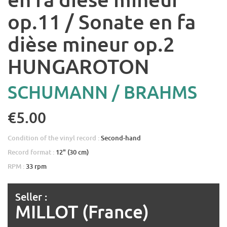
op.11 / Sonate en fa
dièse mineur op.2
HUNGAROTON
SCHUMANN / BRAHMS
€5.00
Condition of the vinyl record :
Second-hand
Record format :
12" (30 cm)
RPM :
33 rpm
Seller :
MILLOT (France)