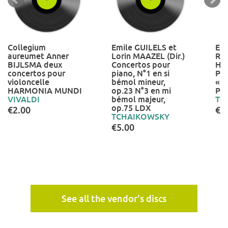
Collegium
Emile GUILELS et
Er
aureumet Anner
Lorin MAAZEL (Dir.)
Rei
BIJLSMA deux
Concertos pour
Hel
concertos pour
piano, N°1 en si
Pi
violoncelle
bémol mineur,
« l
HARMONIA MUNDI
op.23 N°3 en mi
PH
VIVALDI
bémol majeur,
TE
op.75 LDX
€2.00
€5
TCHAIKOWSKY
€5.00
See all the vendor's discs