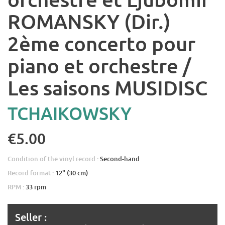
ROMANSKY (Dir.)
2ème concerto pour
piano et orchestre /
Les saisons MUSIDISC
TCHAIKOWSKY
€5.00
Condition of the vinyl record :
Second-hand
Record format :
12" (30 cm)
RPM :
33 rpm
Seller :