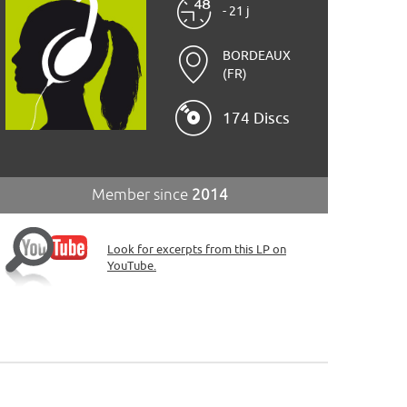
- 21 j
BORDEAUX
(FR)
174 Discs
Member since
2014
Look for excerpts from this LP on
YouTube.