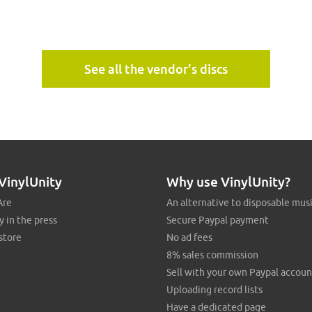
See all the vendor's discs
VinylUnity
Why use VinylUnity?
Are
An alternative to disposable mus
y in the press
Secure Paypal payment
store
No ad fees
8% sales commission
Sell with your own Paypal accoun
Uploading record lists
Have a dedicated page