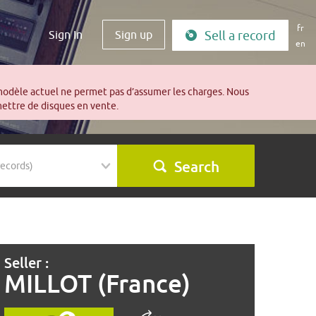
fr
Sign In
Sign up
Sell a record
en
modèle actuel ne permet pas d’assumer les charges. Nous
mettre de disques en vente.
Search
Seller :
MILLOT (France)