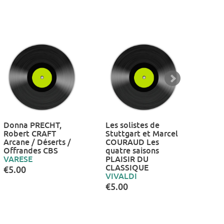
Donna PRECHT,
Les solistes de
E.D
Robert CRAFT
Stuttgart et Marcel
J.BE
Arcane / Déserts /
COURAUD Les
BLA
Offrandes CBS
quatre saisons
Cant
VARESE
PLAISIR DU
mari
CLASSIQUE
XV :
€5.00
VIVALDI
ime
CLA
€5.00
VIV
€5.