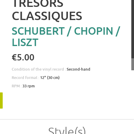
TRÉSORS
CLASSIQUES
SCHUBERT / CHOPIN /
LISZT
€5.00
Condition of the vinyl record :
Second-hand
Record format :
12" (30 cm)
RPM :
33 rpm
Style(s)