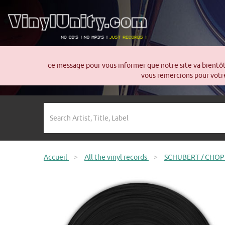
ce message pour vous informer que notre site va bientô
vous remercions pour votre
Accueil
>
All the vinyl records
>
SCHUBERT / CHOPIN