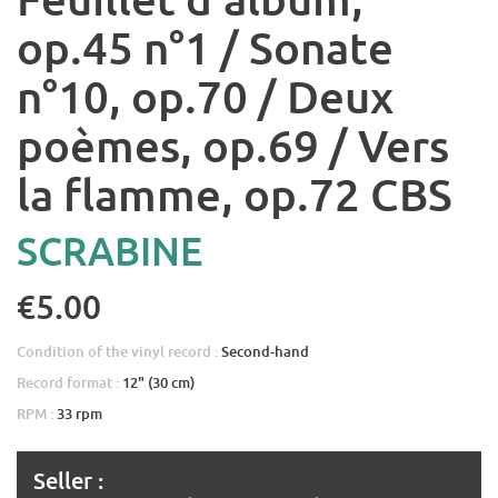
op.45 n°1 / Sonate
n°10, op.70 / Deux
poèmes, op.69 / Vers
la flamme, op.72 CBS
SCRABINE
€5.00
Condition of the vinyl record :
Second-hand
Record format :
12" (30 cm)
RPM :
33 rpm
Seller :