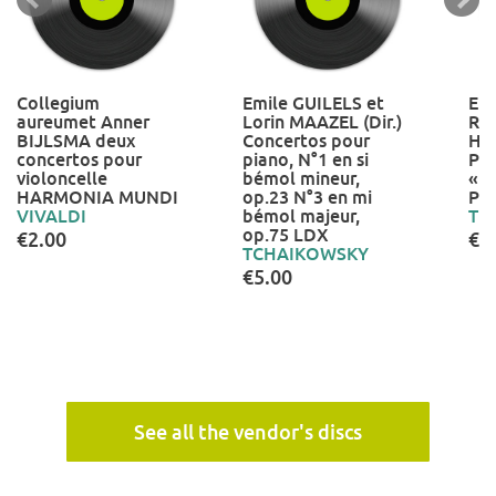
Collegium
Emile GUILELS et
Er
aureumet Anner
Lorin MAAZEL (Dir.)
Rei
BIJLSMA deux
Concertos pour
Hel
concertos pour
piano, N°1 en si
Pi
violoncelle
bémol mineur,
« l
HARMONIA MUNDI
op.23 N°3 en mi
PH
VIVALDI
bémol majeur,
TE
op.75 LDX
€2.00
€5
TCHAIKOWSKY
€5.00
See all the vendor's discs