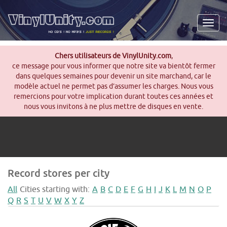
Men
Chers utilisateurs de VinylUnity.com
,
ce message pour vous informer que notre site va bientôt fermer
dans quelques semaines pour devenir un site marchand, car le
modèle actuel ne permet pas d’assumer les charges. Nous vous
remercions pour votre implication durant toutes ces années et
nous vous invitons à ne plus mettre de disques en vente.
Record stores per city
All
Cities starting with:
A
B
C
D
E
F
G
H
I
J
K
L
M
N
O
P
Q
R
S
T
U
V
W
X
Y
Z