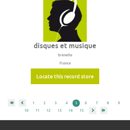
disques et musique
brenelle
France
Locate this record store
1
2
3
4
5
6
7
8
9
10
11
12
13
14
15