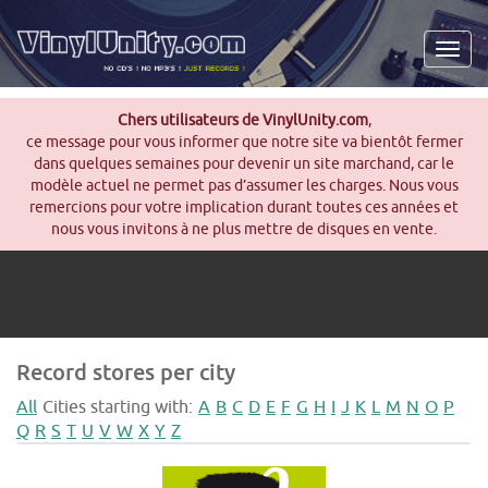
Men
Chers utilisateurs de VinylUnity.com
,
ce message pour vous informer que notre site va bientôt fermer
dans quelques semaines pour devenir un site marchand, car le
modèle actuel ne permet pas d’assumer les charges. Nous vous
remercions pour votre implication durant toutes ces années et
nous vous invitons à ne plus mettre de disques en vente.
Record stores per city
All
Cities starting with:
A
B
C
D
E
F
G
H
I
J
K
L
M
N
O
P
Q
R
S
T
U
V
W
X
Y
Z