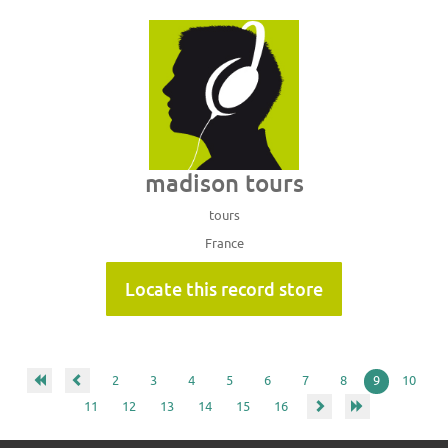
madison tours
tours
France
Locate this record store
2
3
4
5
6
7
8
9
10
11
12
13
14
15
16